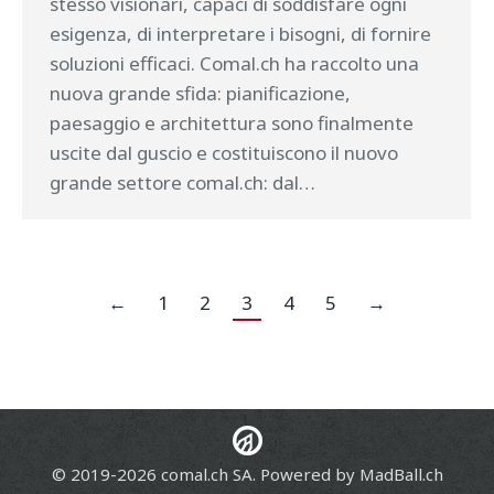
stesso visionari, capaci di soddisfare ogni
esigenza, di interpretare i bisogni, di fornire
soluzioni efficaci. Comal.ch ha raccolto una
nuova grande sfida: pianificazione,
paesaggio e architettura sono finalmente
uscite dal guscio e costituiscono il nuovo
grande settore comal.ch: dal…
←
1
2
3
4
5
→
© 2019-2026 comal.ch SA. Powered by
MadBall.ch