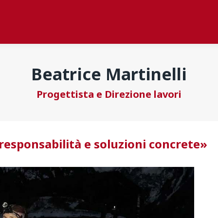
Beatrice Martinelli
Progettista e Direzione lavori
responsabilità e soluzioni concrete»