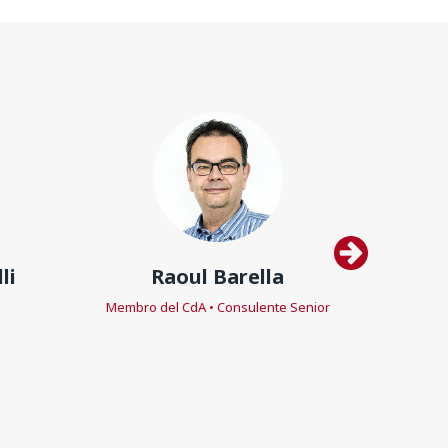
li
Raoul Barella
Ales
Membro del CdA • Consulente Senior