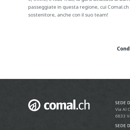
passeggiate in questa regione, cui Comal.ch
sostenitore, anche con il suo team!
Condi
SEDE D
Via Al 
6833 V
SEDE 