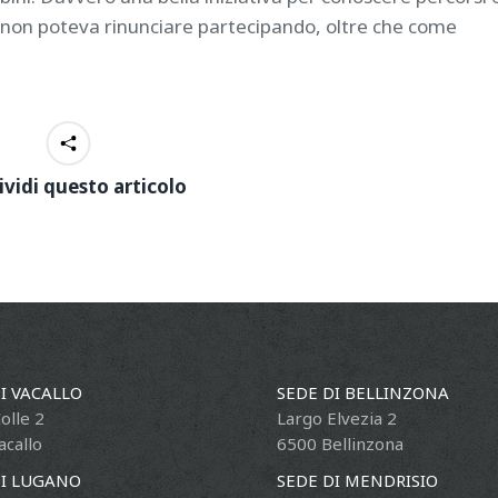
 non poteva rinunciare partecipando, oltre che come
vidi questo articolo
I VACALLO
SEDE DI BELLINZONA
Colle 2
Largo Elvezia 2
acallo
6500 Bellinzona
DI LUGANO
SEDE DI MENDRISIO