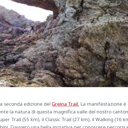
la seconda edizione del
Greina Trail.
La manifestazione è
ente la natura di questa magnifica valle del nostro canton
er Trail (55 km), il Classic Trail (27 km), il Walking (16 k
ambini. Davvero una bella iniziativa per conoscere percorsi 