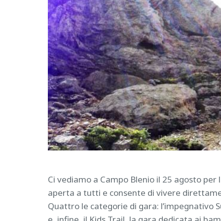
Ci vediamo a Campo Blenio il 25 agosto per 
aperta a tutti e consente di vivere direttam
Quattro le categorie di gara: l’impegnativo Sup
e, infine, il Kids Trail, la gara dedicata ai b