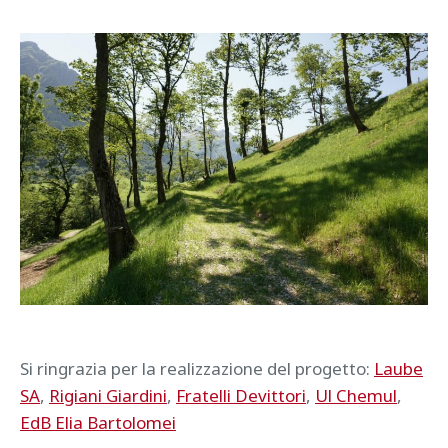
Si ringrazia per la realizzazione del progetto:
Laube
SA
,
Rigiani Giardini
,
Fratelli Devittori
,
Ul Chemul
,
EdB Elia Bartolomei